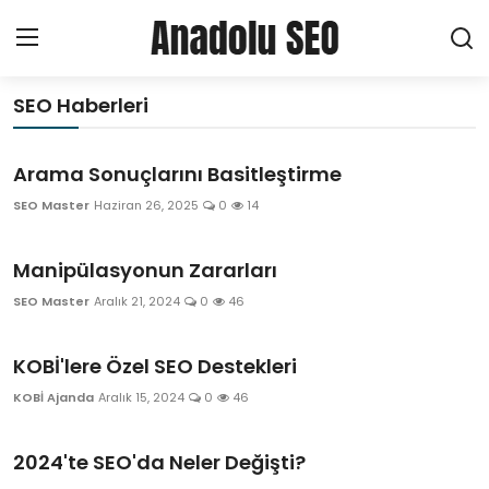
Anadolu SEO
SEO Haberleri
Ana Sayfa
Arama Sonuçlarını Basitleştirme
About Creating a Profile
SEO Master
Haziran 26, 2025
0
14
Haberler
Manipülasyonun Zararları
Hizmetler
SEO Master
Aralık 21, 2024
0
46
SEO
KOBİ'lere Özel SEO Destekleri
KOBİ Ajanda
Aralık 15, 2024
0
46
Pazarlama
2024'te SEO'da Neler Değişti?
Yerel SEO