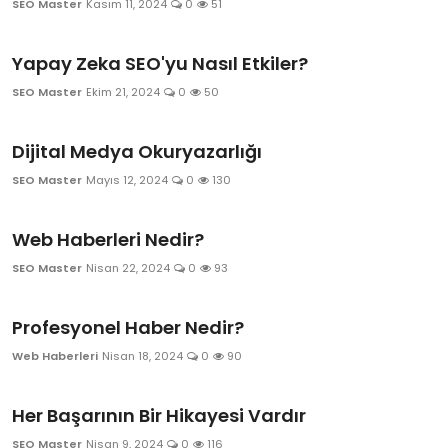
SEO Master
Kasım 11, 2024
0
51
Kurumsal
Yapay Zeka SEO'yu Nasıl Etkiler?
Hakkımızda
SEO Master
Ekim 21, 2024
0
50
Bize Ulaşın
Dijital Medya Okuryazarlığı
SEO Master
Mayıs 12, 2024
0
130
Web Haberleri Nedir?
SEO Master
Nisan 22, 2024
0
93
Profesyonel Haber Nedir?
Web Haberleri
Nisan 18, 2024
0
90
Her Başarının Bir Hikayesi Vardır
SEO Master
Nisan 9, 2024
0
116