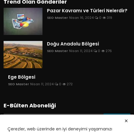
Trend Olan Gönderiler
Pazar Kavramı ve Türleri Nelerdir?
SEO Master
Nisan 16, 2024
0
319
Doğu Anadolu Bölgesi
SEO Master
Nisan 11, 2024
0
276
Ege Bölgesi
SEO Master
Nisan 11, 2024
0
272
E-Bülten Aboneliği
Abone Ol
Çerezler, web üzerinde en iyi deneyimi yaşamanızı