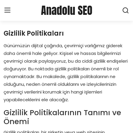
Gizlilik Politikaları
Ana Sayfa
Günümüzün dijital çağında, çevrimiçi varlığımız giderek
About Creating a Profile
daha önemli hale geliyor. Kişisel ve hassas bilgilerimizi
çevrimiçi olarak paylaşıyoruz, bu da ciddi gizlilik endişeleri
Haberler
doğuruyor. Bu noktada gizlilik politikaları önemli bir rol
oynamaktadır. Bu makalede, gizlilik politikalarının ne
Hizmetler
olduğunu, neden önemli olduklarını ve izleyicilerinizin
çevrimiçi verilerini korumak için hangi işlemleri
SEO
yapabileceklerini ele alacağız.
Gizlilik Politikalarının Tanımı ve
Pazarlama
Önemi
Yerel SEO
Gizlilik politikaları, bir şirketin veya web sitesinin