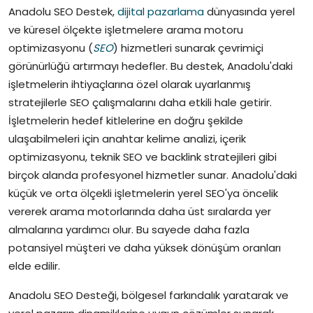
Anadolu SEO Destek,
dijital pazarlama
dünyasında yerel
Kurumsal
ve küresel ölçekte işletmelere arama motoru
optimizasyonu (
SEO
) hizmetleri sunarak çevrimiçi
Hakkımızda
görünürlüğü artırmayı hedefler. Bu destek, Anadolu'daki
işletmelerin ihtiyaçlarına özel olarak uyarlanmış
Bize Ulaşın
stratejilerle SEO çalışmalarını daha etkili hale getirir.
İşletmelerin hedef kitlelerine en doğru şekilde
ulaşabilmeleri için anahtar kelime analizi, içerik
optimizasyonu, teknik SEO ve backlink stratejileri gibi
birçok alanda profesyonel hizmetler sunar. Anadolu'daki
küçük ve orta ölçekli işletmelerin yerel SEO'ya öncelik
vererek arama motorlarında daha üst sıralarda yer
almalarına yardımcı olur. Bu sayede daha fazla
potansiyel müşteri ve daha yüksek dönüşüm oranları
elde edilir.
Anadolu SEO Desteği, bölgesel farkındalık yaratarak ve