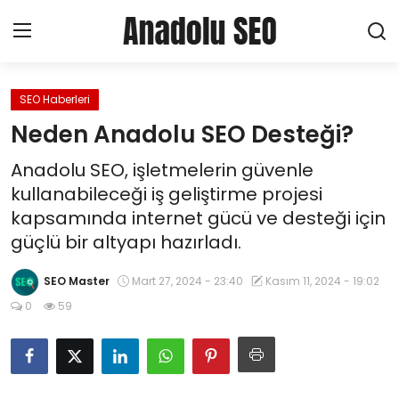
SEO Haberleri
Ana Sayfa
Neden Anadolu SEO Desteği?
About Creating a Profile
Anadolu SEO, işletmelerin güvenle
kullanabileceği iş geliştirme projesi
Haberler
kapsamında internet gücü ve desteği için
güçlü bir altyapı hazırladı.
Hizmetler
SEO Master
Mart 27, 2024 - 23:40
Kasım 11, 2024 - 19:02
SEO
0
59
Pazarlama
Yerel SEO