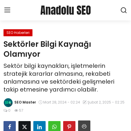
SEO Haberleri
Ana Sayfa
Sektörler Bilgi Kaynağı
About Creating a Profile
Olamıyor
Sektör bilgi kaynakları, işletmelerin
Haberler
stratejik kararlar almasına, rekabeti
Hizmetler
anlamasına ve sektördeki gelişmeleri
takip etmesine yardımcı olabilir.
SEO
SEO Master
Mart 28, 2024 - 02:24
Şubat 2, 2025 - 02:25
Pazarlama
0
57
Yerel SEO